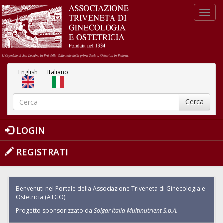
Salta al contenuto principale
Toggl
navig
English
Italiano
Cerca
FORM DI RICERCA
Cerca
LOGIN
REGISTRATI
Benvenuti nel Portale della Associazione Triveneta di Ginecologia e
Ostetricia (ATGO).
Progetto sponsorizzato da
Solgar Italia Multinutrient S.p.A.