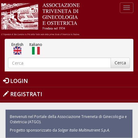
Salta al contenuto principale
Toggl
navig
English
Italiano
Cerca
FORM DI RICERCA
Cerca
LOGIN
REGISTRATI
Benvenuti nel Portale della Associazione Triveneta di Ginecologia e
Ostetricia (ATGO).
Progetto sponsorizzato da
Solgar Italia Multinutrient S.p.A.